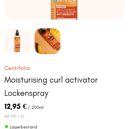
Centifolia
Moisturising curl activator
Lockenspray
12,95
€
/ 200ml
(64.75€ / 1L)
●
Lagerbestand